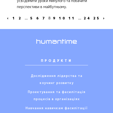
усвідомити уроки минулого та побачити
перспективи в майбутньому.
‹
1
2
...
5
6
7
8
9
10
11
...
24
25
›
ПРОДУКТИ
Дослідження лідерства та
коучинг розвитку
Проектування та фасилітація
процесів в організаціях
Навчання навичкам фасилітації