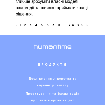
глибше зрозуміти власні моделі
взаємодії та швидко приймати кращі
рішення.
‹
1
2
3
4
5
6
7
8
...
24
25
›
ПРОДУКТИ
Дослідження лідерства та
коучинг розвитку
Проектування та фасилітація
процесів в організаціях