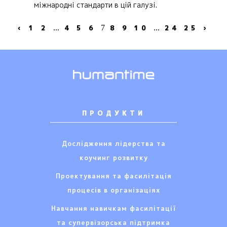
міжнародні стандарти в цій галузі.
‹
1
2
...
4
5
6
7
8
9
10
...
24
25
›
ПРОДУКТИ
Дослідження лідерства та
коучинг розвитку
Проектування та фасилітація
процесів в організаціях
Навчання навичкам фасилітації
та супервізорська підтримка