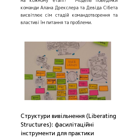
на кожному етапі? Модель поведінки
команди Алана Дрекслера та Девіда Сібета
висвітлює сім стадій командотворення та
властиві їм питання та проблеми.
Структури вивільнення (Liberating
Structures): фасилітаційні
інструменти для практики