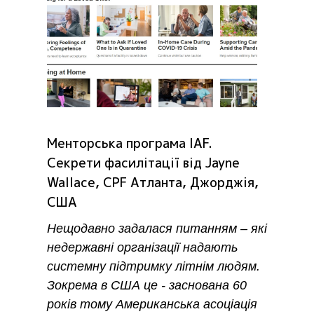
Менторська програма IAF.
Секрети фасилітації від Jayne
Wallace, CPF Атланта, Джорджія,
США
Нещодавно задалася питанням – які
недержавні організації надають
системну підтримку літнім людям.
Зокрема в США це - заснована 60
років тому Американська асоціація