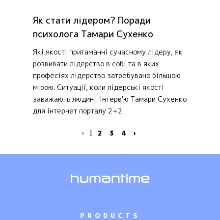
Як стати лідером? Поради
психолога Тамари Сухенко
Які якості притаманні сучасному лідеру, як
розвивати лідерство в собі та в яких
професіях лідерство затребувано більшою
мірою. Ситуації, коли лідерські якості
заважають людині. Інтерв'ю Тамари Сухенко
для інтернет порталу 2+2
‹
1
2
3
4
›
PRODUCTS