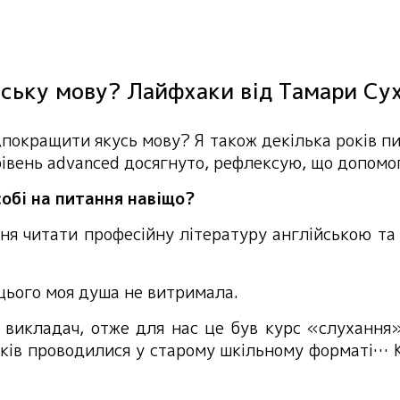
ську мову? Лайфхаки від Тамари Су
\покращити якусь мову? Я також декілька років пис
рівень advanced досягнуто, рефлексую, що допомо
собі на питання навіщо?
я читати професійну літературу англійською та
 цього моя душа не витримала.
 викладач, отже для нас це був курс «слухання»,
ків проводилися у старому шкільному форматі… К