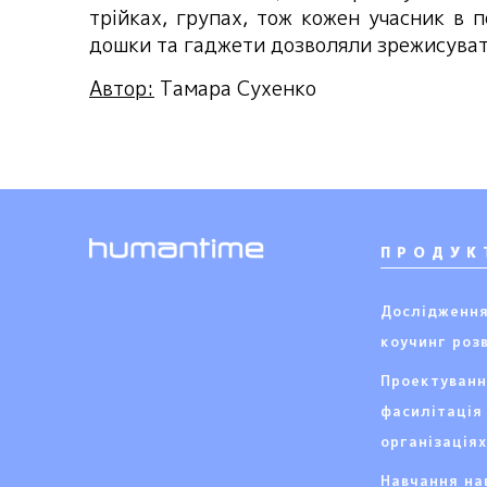
трійках, групах, тож кожен учасник в п
дошки та гаджети дозволяли зрежисувати 
Автор:
Тамара Сухенко
ПРОДУК
Дослідження
коучинг роз
Проектуванн
фасилітація 
організація
Навчання на