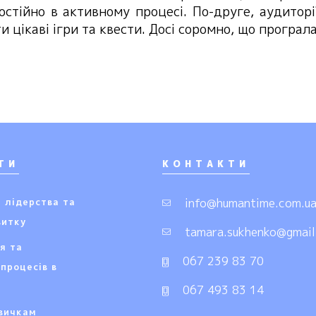
остійно в активному процесі. По-друге, аудитор
цікаві ігри та квести. Досі соромно, що програла 
ТИ
КОНТАКТИ
 лідерства та
info@humantime.com.u
витку
tamara.sukhenko@gmai
я та
067 239 83 70
процесів в
х
067 493 83 14
вичкам