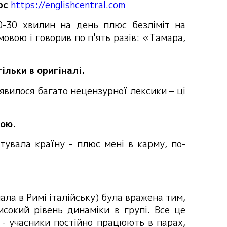
рс
https://englishcentral.com
0-30 хвилин на день плюс безліміт на
овою і говорив по п'ять разів: «Тамара,
ільки в оригіналі.
’явилося багато нецензурної лексики – ці
кою.
тувала країну - плюс мені в карму, по-
ала в Римі італійську) була вражена тим,
исокий рівень динаміки в групі. Все це
, - учасники постійно працюють в парах,