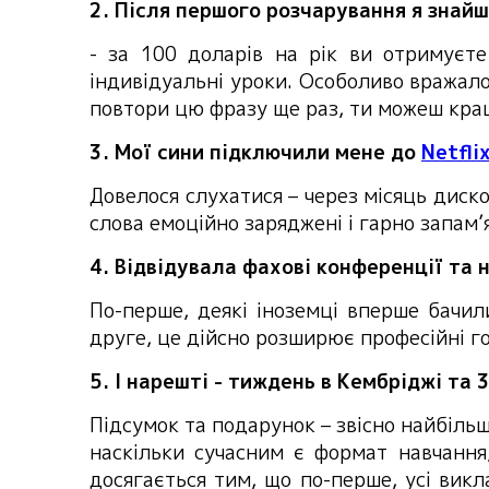
2. Після першого розчарування я знай
- за 100 доларів на рік ви отримуєт
індивідуальні уроки. Особоливо вражало
повтори цю фразу ще раз, ти можеш кр
3. Мої сини підключили мене до
Netfli
Довелося слухатися – через місяць диско
слова емоційно заряджені і гарно запа
4. Відвідувала фахові конференції та н
По-перше, деякі іноземці вперше бачил
друге, це дійсно розширює професійні 
5. І нарешті - тиждень в Кембріджі та 
Підсумок та подарунок – звісно найбільш
наскільки сучасним є формат навчання,
досягається тим, що по-перше, усі викл