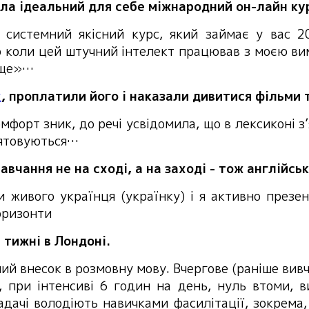
шла ідеальний для себе міжнародний он-лайн ку
е системний якісний курс, який займає у вас 2
 коли цей штучний інтелект працював з моєю вим
аще»…
x
, проплатили його і наказали дивитися фільми т
мфорт зник, до речі усвідомила, що в лексиконі з
м’ятовуються…
авчання не на сході, а на заході - тож англійсь
и живого українця (українку) і я активно презен
горизонти
3 тижні в Лондоні.
ий внесок в розмовну мову. Вчергове (раніше вивч
 при інтенсиві 6 годин на день, нуль втоми, в
адачі володіють навичками фасилітації, зокрема