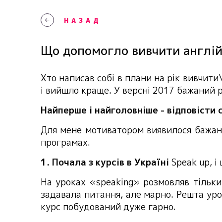
НАЗАД
Що допомогло вивчити англій
Хто написав собі в плани на рік вивчити
і вийшло краще. У версні 2017 бажаний 
Найперше і найголовніше - відповісти 
Для мене мотиватором виявилося бажанн
програмах.
1. Почала з курсів в Україні
Speak up, і
На уроках «speaking» розмовляв тільки
задавала питання, але марно. Решта уро
курс побудований дуже гарно.