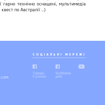
ії гарно технічно оснащені, мультимедіа
квест по Австралії ..)
СОЦIАЛЬНI МЕРЕЖI
a
Тамара
facilitation
Сухенко
park
l.com