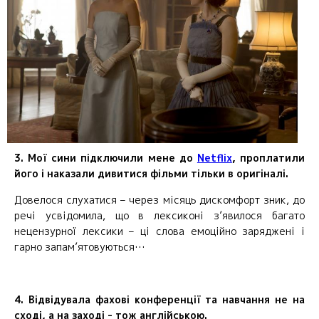
3. Мої сини підключили мене до
Netflix
, проплатили
його і наказали дивитися фільми тільки в оригіналі.
Довелося слухатися – через місяць дискомфорт зник, до
речі усвідомила, що в лексиконі з’явилося багато
нецензурної лексики – ці слова емоційно заряджені і
гарно запам
’
ятовуються…
4. Відвідувала фахові конференції та навчання не на
сході, а на заході - тож англійською.