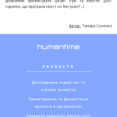
дозволяли зрежисувати цікаві ігри та квести. Досі
соромно, що програла квест по Австралії ..)
Автор:
Тамара Сухенко
PRODUCTS
Дослідження лідерства та
коучинг розвитку
Проектування та фасилітація
процесів в організаціях
Навчання навичкам фасилітації