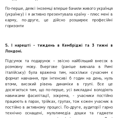
По-перше, деякі іноземці вперше бачили живого українця
(українку) і я активно презентувала країну - плюс мені в
карму, по-друге, це дійсно розширює професійні
горизонти
5. І нарешті - тиждень в Кембріджі та 3 тижні в
Лондоні.
Підсумок та подарунок – звісно найбільший внесок в
розмовну мову. Вчергове (раніше вивчала в Римі
італійську) була вражена тим, наскільки сучасним є
формат навчання, при інтенсиві 6 годин на день, нуль
втоми, високий рівень динаміки в групі. Все це
досягається тим, що по-перше, усі викладачі володіють
навичками фасилітації, зокрема, - учасники постійно
працюють в парах, трійках, групах, тож кожен учасник в
постійно в активному процесі. По-друге, аудиторії гарно
технічно оснащені, мультимедіа дошки та гаджети