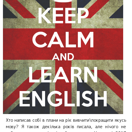
Хто написав собі в плани на рік вивчити\покращити якусь
мову? Я також декілька років писала, але нічого не