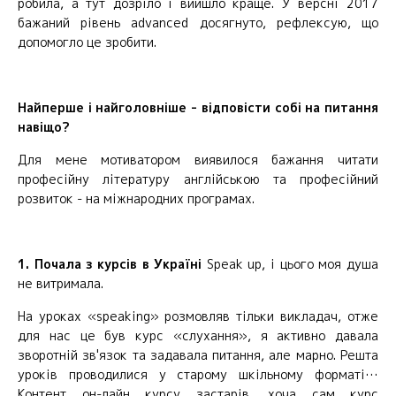
робила, а тут дозріло і вийшло краще. У версні 2017
бажаний рівень advanced досягнуто, рефлексую, що
допомогло це зробити.
Найперше і найголовніше - відповісти собі на питання
навіщо?
Для мене мотиватором виявилося бажання читати
професійну літературу англійською та професійний
розвиток - на міжнародних програмах.
1. Почала з курсів в Україні
Speak up, і цього моя душа
не витримала.
На уроках «speaking» розмовляв тільки викладач, отже
для нас це був курс «слухання», я активно давала
зворотній зв'язок та задавала питання, але марно. Решта
уроків проводилися у старому шкільному форматі…
Контент он-лайн курсу застарів, хоча сам курс