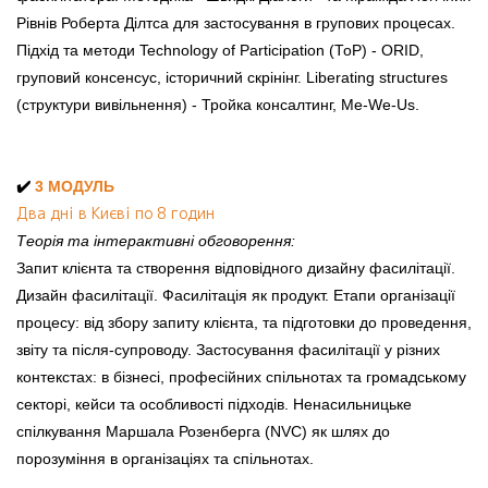
Рівнів Роберта Ділтса для застосування в групових процесах.
Підхід та методи Technology of Participation (ТоР) - ОRID,
груповий консенсус, історичний скрінінг. Liberating structures
(структури вивільнення) - Тройка консалтинг, Me-We-Us.
✔️
3 МОДУЛЬ
Два дні в Києві по 8 годин
Теорія та інтерактивні обговорення:
Запит клієнта та створення відповідного дизайну фасилітації.
Дизайн фасилітації. Фасилітація як продукт. Етапи організації
процесу: від збору запиту клієнта, та підготовки до проведення,
звіту та після-супроводу. Застосування фасилітації у різних
контекстах: в бізнесі, професійних спільнотах та громадському
секторі, кейси та особливості підходів. Ненасильницьке
спілкування Маршала Розенберга (NVC) як шлях до
порозуміння в організаціях та спільнотах.