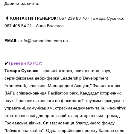
Дарина Балачіна.
🔈 КОНТАКТИ ТРЕНЕРОК:
067 239 83 70 - Тамара Сухенко,
067 408 54 21 - Анна Валенса.
EMAIL:
info@humantime.com.ua
✔️
Тренери КУРСУ:
Тамара Сухенко
– фасилітаторка, психологиня, коуч,
сертифікована дебриферка Leadership Development
Framework, членкиня Міжнародної Асоціації Фасилітаторів
(IAF), співзасновниця Facilitation park. Кандидат історичних
наук. Проводить тренінги по фасилітації, гнучким підходам в
управлінні, комунікаціям, стрес-менеджменту та ін. Фасилітує
стратегічні сесії для організацій та територіальних громад.
Громадська діячка. Співзасновниця благодійного фонду
"Бібліотечна країна". Одна із драйверів проекту Казкове село