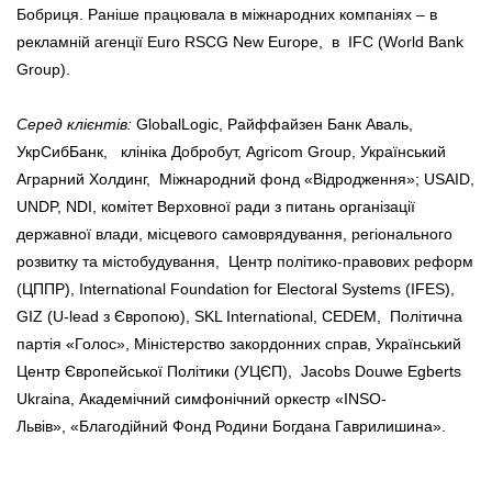
Бобриця. Раніше працювала в міжнародних компаніях – в
рекламній агенції Euro RSCG New Europe, в IFC (World Bank
Group).
Серед клієнтів:
GlobalLogic, Райффайзен Банк Аваль,
УкрСибБанк, клініка Добробут, Agricom Group, Український
Аграрний Холдинг, Міжнародний фонд «Відродження»; USAID,
UNDP, NDI, комітет Верховної ради з питань організації
державної влади, місцевого самоврядування, регіонального
розвитку та містобудування, Центр політико-правових реформ
(ЦППР), International Foundation for Electoral Systems (IFES),
GIZ (U-lead з Європою), SKL International, CEDEM, Політична
партія «Голос», Міністерство закордонних справ, Український
Центр Європейської Політики (УЦЄП), Jacobs Douwe Egberts
Ukraina, Академічний симфонічний оркестр «INSO-
Львів», «Благодійний Фонд Родини Богдана Гаврилишина».