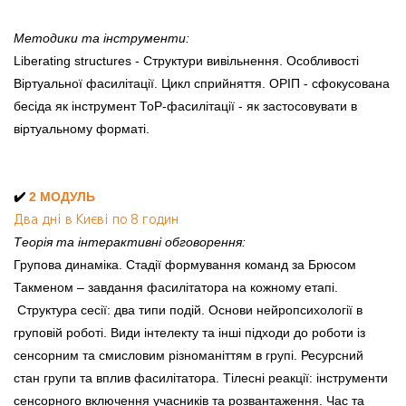
Методики та інструменти:
Liberating structures - Структури вивільнення. Особливості
Віртуальної фасилітації. Цикл сприйняття. ОРІП - сфокусована
бесіда як інструмент ТоР-фасилітації - як застосовувати в
віртуальному форматі.
✔️
2 МОДУЛЬ
Два дні в Києві по 8 годин
Теорія та інтерактивні обговорення:
Групова динаміка. Стадії формування команд за Брюсом
Такменом – завдання фасилітатора на кожному етапі.
Структура сесії: два типи подій. Основи нейропсихології в
груповій роботі. Види інтелекту та інші підходи до роботи із
сенсорним та смисловим різноманіттям в групі. Ресурсний
стан групи та вплив фасилітатора. Тілесні реакції: інструменти
сенсорного включення учасників та розвантаження. Час та