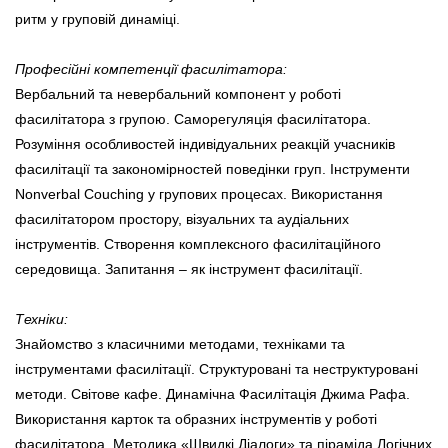
ритм у груповій динаміці.
Професійні компетенції фасилітатора:
Вербальний та невербальний компонент у роботі
фасилітатора з групою. Саморегуляція фасилітатора.
Розуміння особливостей індивідуальних реакцій учасників
фасилітації та закономірностей поведінки груп. Інструменти
Nonverbal Couching у групових процесах. Використання
фасилітатором простору, візуальних та аудіальних
інструментів. Створення комплексного фасилітаційного
середовища. Запитання – як інструмент фасилітації.
Техніки:
Знайомство з класичними методами, техніками та
інструментами фасилітації. Структуровані та неструктуровані
методи. Світове кафе. Динамічна Фасилітація Джима Рафа.
Використання карток та образних інструментів у роботі
фасилітатора. Методика «Швидкі Діалоги» та піраміда Логічних