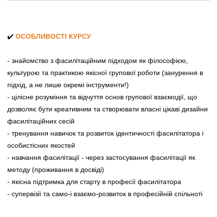
✔️
ОСОБЛИВОСТІ КУРСУ
- знайомство з фасилітаційним підходом як філософією,
культурою та практикою якісної групової роботи (занурення в
підхід, а не лише окремі інструменти!)
- цілісне розуміння та відчуття основ групової взаємодії, що
дозволяє бути креативним та створювати власні цікаві дизайни
фасилітаційних сесій
- тренування навичок та розвиток ідентичності фасилітатора і
особистісних якостей
- навчання фасилітації - через застосування фасилітації як
методу (проживання в досвіді)
- якісна підтримка для старту в професії фасилітатора
- супервізії та само-і взаємо-розвиток в професійній спільноті