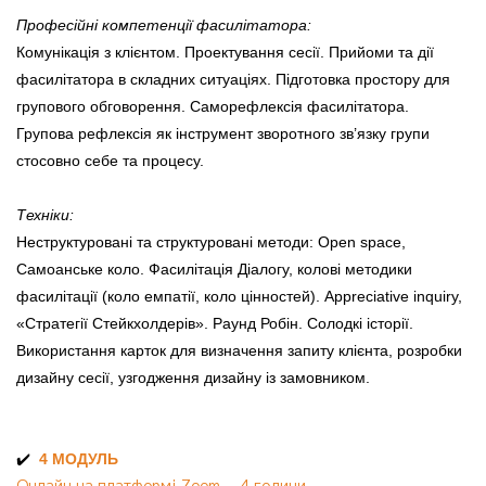
Професійні компетенції фасилітатора:
Комунікація з клієнтом. Проектування сесії. Прийоми та дії
фасилітатора в складних ситуаціях. Підготовка простору для
групового обговорення. Саморефлексія фасилітатора.
Групова рефлексія як інструмент зворотного зв’язку групи
стосовно себе та процесу.
Техніки:
Неструктуровані та структуровані методи: Open space,
Самоанське коло. Фасилітація Діалогу, колові методики
фасилітації (коло емпатії, коло цінностей). Appreciative inquiry,
«Стратегії Стейкхолдерів». Раунд Робін. Солодкі історії.
Використання карток для визначення запиту клієнта, розробки
дизайну сесії, узгодження дизайну із замовником.
✔️ ️
4 МОДУЛЬ
Онлайн на платформі Zoom - 4 години