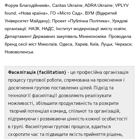
Форум Благодійників», Caritas Ukraine, ADRA Ukraine; VPLYV
found, «Нова країна», ГО «Місто Сад», ВУМ (Відкритий
Університет Майдану); Проект «Публічна Політика»; Урядові
організації: НАЗК, НАДС, Інститут модернізації змісту освіти,
Департамент Державних закупівель Мінекономіки. Проводила
бренд сесії міст Миколаїв, Одеса, Харків, Київ, Луцьк, Черкаси,
Нововолинськ.
Фасилітація (facilitation)
- це професійна організація
процесу групової роботи, спрямована на прояснення і
досягнення групою поставлених цілей. Підхід та
технології фасилітації дозволяють реалізувати
можливості, збільшити продуктивність та розкрити
творчий потенціал команд, спільнот та організацій,
підтримуючи і розвиваючи цінність кожної особистості
в групі. Фасилітуючи групові процеси, вдається
скоротити час та підвищити якість прийняття рішень,