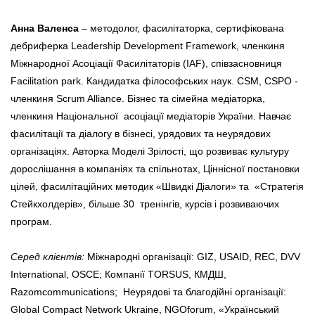
Анна Валенса
– методолог, фасилітаторка, сертифікована
дебриферка Leadership Development Framework, членкиня
Міжнародної Асоціації Фасилітаторів (IAF), співзасновниця
Facilitation park. Кандидатка філософських наук. CSM, CSPO -
членкиня Scrum Alliance. Бізнес та сімейна медіаторка,
членкиня Національної асоціації медіаторів України. Навчає
фасилітації та діалогу в бізнесі, урядових та неурядових
організаціях. Авторка Моделі Зрілості, що розвиває культуру
дорослішання в компаніях та спільнотах, Ціннісної постановки
цілей, фасилітаційних методик «Швидкі Діалоги» та «Стратегія
Стейкхолдерів», більше 30 тренінгів, курсів і розвиваючих
програм.
Серед клієнтів:
Міжнародні організації: GIZ, USAID, REC, DVV
International, ОSCE; Компанії TORSUS, КМДШ,
Razomcommunications; Неурядові та благодійні організації:
Global Сompact Network Ukraine, NGOforum, «Український