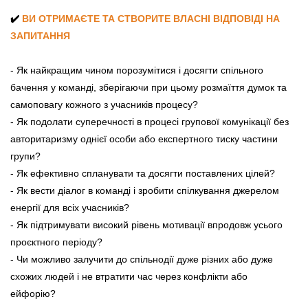
✔️
ВИ ОТРИМАЄТЕ ТА СТВОРИТЕ ВЛАСНІ ВІДПОВІДІ НА
ЗАПИТАННЯ
- Як найкращим чином порозумітися і досягти спільного
бачення у команді, зберігаючи при цьому розмаїття думок та
самоповагу кожного з учасників процесу?
- Як подолати суперечності в процесі групової комунікації без
авторитаризму однієї особи або експертного тиску частини
групи?
- Як ефективно спланувати та досягти поставлених цілей?
- Як вести діалог в команді і зробити спілкування джерелом
енергії для всіх учасників?
- Як підтримувати високий рівень мотивації впродовж усього
проєктного періоду?
- Чи можливо залучити до спільнодії дуже різних або дуже
схожих людей і не втратити час через конфлікти або
ейфорію?